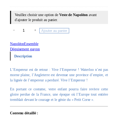
Veuillez choisir une option de
Veste de Napoléon
avant
d'ajouter le produit au panier.
q
−
+
Ajouter au panier
u
a
Napoléon
Ensemble
n
Déguisement garçon
t
Description
i
t
é
L’Empereur est de retour : Vive l’Empereur ! Waterloo n’est pas
d
morne plaine, l’Angleterre est devenue une province d’empire, et
e
la lignée de l’empereur a perduré. Vive l’Empereur !
N
a
En portant ce costume, votre enfant pourra faire revivre cette
p
gloire perdue de la France, une époque où l’Europe tout entière
o
tremblait devant le courage et le génie du « Petit Corse ».
l
é
Contenu détaillé :
o