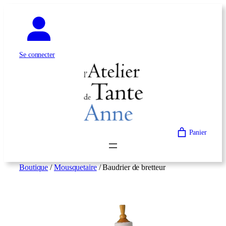
Aller
au
contenu
Se connecter
Panier
Boutique
/
Mousquetaire
/ Baudrier de bretteur