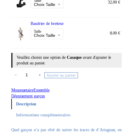
Taille
32,00
€
Baudrier de bretteur
Taille
8,00
€
Veuillez choisir une option de
Casaque
avant d'ajouter le
produit au panier.
q
−
+
Ajouter au panier
u
a
Mousquetaire
Ensemble
n
Déguisement garçon
t
Description
i
t
Informations complémentaires
é
d
e
Quel garçon n’a pas rêvé de suivre les traces de d’Artagnan, en