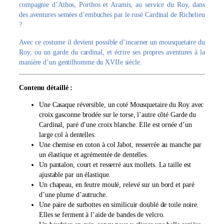
L
compagnie d’Athos, Porthos et Aramis, au service du Roy, dans
e
des aventures semées d’embuches par le rusé Cardinal de Richelieu
M
?
o
Avec ce costume il devient possible d’incarner un mousquetaire du
u
Roy, ou un garde du cardinal, et écrire ses propres aventures à la
s
manière d’un gentilhomme du XVIIe siècle.
q
u
e
Contenu détaillé :
t
a
Une Casaque réversible, un coté Mousquetaire du Roy avec
i
croix gasconne brodée sur le torse, l’autre côté Garde du
r
Cardinal, paré d’une croix blanche. Elle est ornée d’un
e
large col à dentelles.
Une chemise en coton à col Jabot, resserrée au manche par
un élastique et agrémentée de dentelles.
Un pantalon, court et resserré aux mollets. La taille est
ajustable par un élastique.
Un chapeau, en feutre moulé, relevé sur un bord et paré
d’une plume d’autruche.
Une paire de surbottes en similicuir doublé de toile noire.
Elles se ferment à l’aide de bandes de velcro.