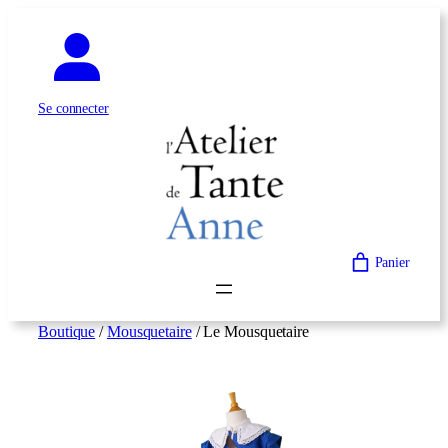
Aller
au
contenu
Se connecter
Panier
Boutique
/
Mousquetaire
/ Le Mousquetaire