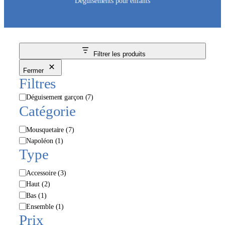
Déguisements pour enfants
Filtrer les produits
Fermer
Filtres
M
Déguisement garçon
(7)
a
Catégorie
r
q
C
Mousquetaire
(7)
u
a
Napoléon
(1)
e
t
Type
é
g
É
Accessoire
(3)
o
t
Haut
(2)
r
i
Bas
(1)
i
q
Ensemble
(1)
e
u
Prix
e