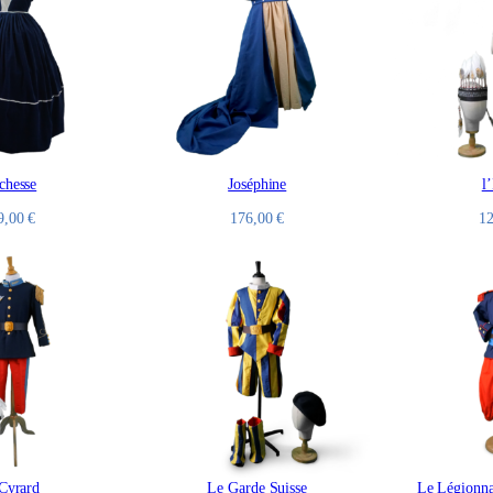
chesse
Joséphine
l
9,00
€
176,00
€
1
Cyrard
Le Garde Suisse
Le Légionna