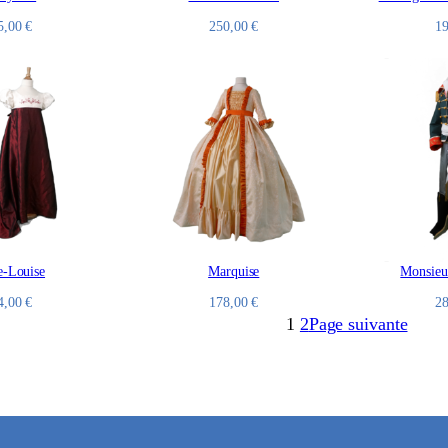
5,00
€
250,00
€
1
e-Louise
Marquise
Monsieur
4,00
€
178,00
€
2
1
2
Page suivante