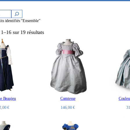
its identifiés “Ensemble”
1–16 sur 19 résultats
e Beaujeu
Comtesse
Couleu
2,00
€
146,00
€
3