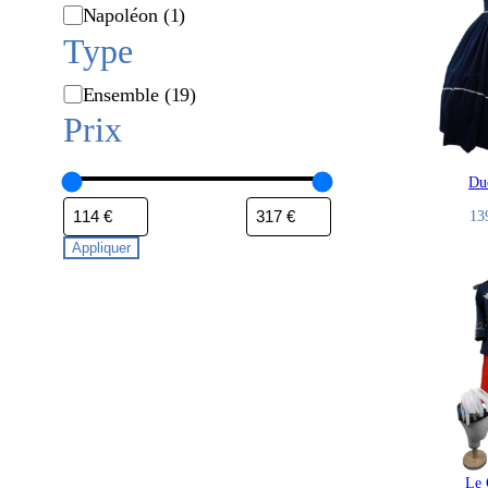
Napoléon
(1)
Type
É
Ensemble
(19)
t
Prix
i
q
Du
u
13
e
t
Appliquer
t
e
Le 