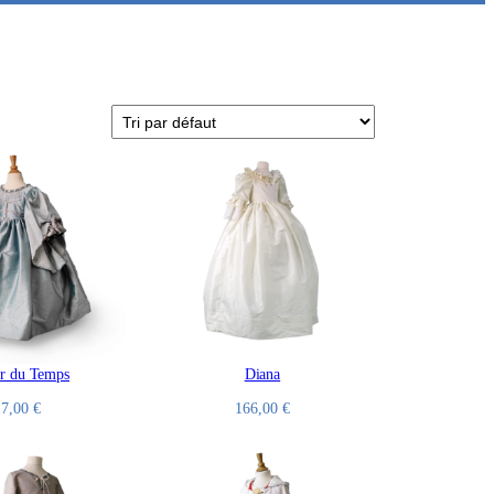
r du Temps
Diana
17,00
€
166,00
€