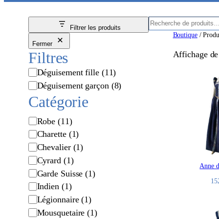
R
Filtrer les produits
e
Boutique
/ Produ
Fermer
c
Filtres
Affichage de 
h
e
M
Déguisement fille
(11)
r
a
Déguisement garçon
(8)
c
r
Catégorie
h
q
e
u
C
Robe
(11)
e
a
Charette
(1)
t
Chevalier
(1)
é
Cyrard
(1)
Anne d
g
Garde Suisse
(1)
o
15
Indien
(1)
r
Légionnaire
(1)
i
Mousquetaire
(1)
e