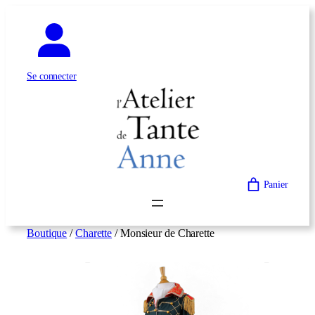
Aller
au
contenu
Se connecter
Panier
Boutique
/
Charette
/ Monsieur de Charette