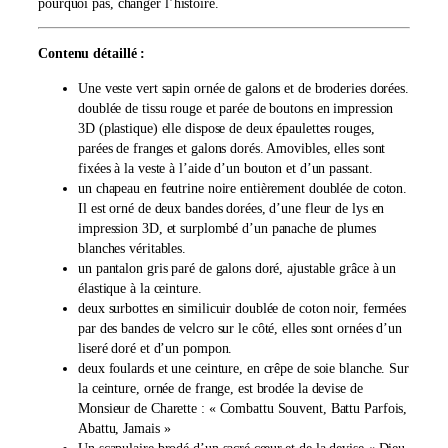
pourquoi pas, changer l’histoire.
e
u
r
Contenu détaillé :
d
e
Une veste vert sapin ornée de galons et de broderies dorées.
C
doublée de tissu rouge et parée de boutons en impression
h
3D (plastique) elle dispose de deux épaulettes rouges,
a
parées de franges et galons dorés. Amovibles, elles sont
r
fixées à la veste à l’aide d’un bouton et d’un passant.
e
un chapeau en feutrine noire entièrement doublée de coton.
t
Il est orné de deux bandes dorées, d’une fleur de lys en
t
impression 3D, et surplombé d’un panache de plumes
e
blanches véritables.
un pantalon gris paré de galons doré, ajustable grâce à un
élastique à la ceinture.
deux surbottes en similicuir doublée de coton noir, fermées
par des bandes de velcro sur le côté, elles sont ornées d’un
liseré doré et d’un pompon.
deux foulards et une ceinture, en crêpe de soie blanche. Sur
la ceinture, ornée de frange, est brodée la devise de
Monsieur de Charette : « Combattu Souvent, Battu Parfois,
Abattu, Jamais »
Un scapulaire brodé d’un sacré cœur et de la devise « Dieu