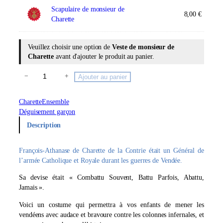
Scapulaire de monsieur de
8,00
€
Charette
Veuillez choisir une option de
Veste de monsieur de
Charette
avant d'ajouter le produit au panier.
q
−
+
Ajouter au panier
u
a
Charette
Ensemble
n
Déguisement garçon
t
Description
i
t
é
François-Athanase de Charette de la Contrie était un Général de
d
l’armée Catholique et Royale durant les guerres de Vendée.
e
M
Sa devise était « Combattu Souvent, Battu Parfois, Abattu,
o
Jamais ».
n
Voici un costume qui permettra à vos enfants de mener les
s
vendéens avec audace et bravoure contre les colonnes infernales, et
i