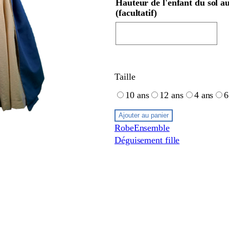
Hauteur de l'enfant du sol a
(facultatif)
Taille
10 ans
12 ans
4 ans
6
Ajouter au panier
Robe
Ensemble
Déguisement fille