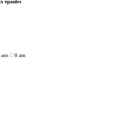
ux épaules
 ans
8 ans