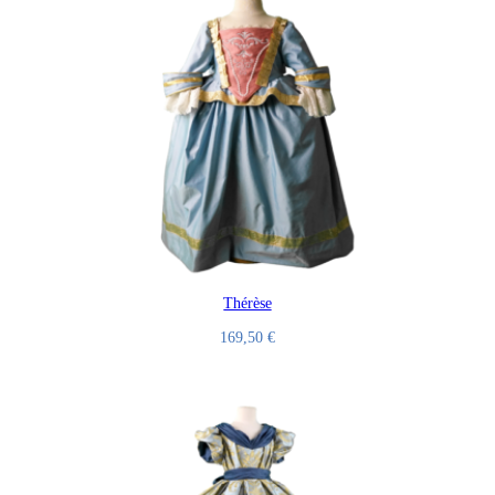
Thérèse
169,50
€