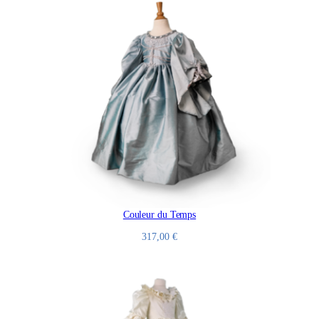
Couleur du Temps
317,00
€