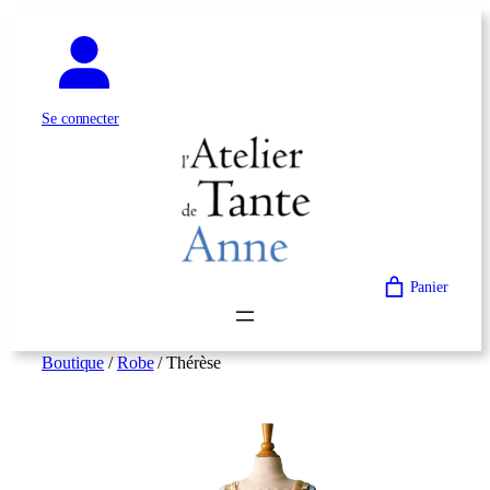
Aller
au
contenu
Se connecter
Panier
Boutique
/
Robe
/ Thérèse