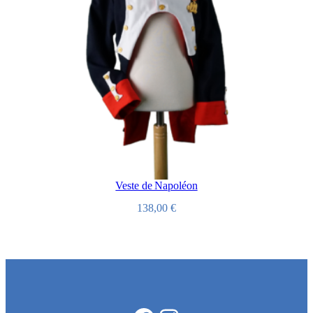
Veste de Napoléon
138,00
€