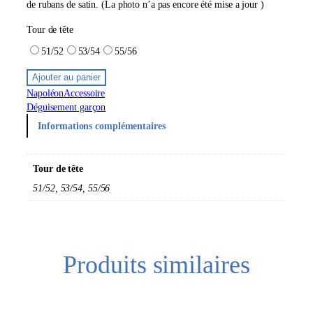
de rubans de satin. (La photo n’a pas encore été mise a jour )
Tour de tête
51/52
53/54
55/56
Ajouter au panier
Napoléon
Accessoire
Déguisement garçon
Informations complémentaires
Tour de tête
51/52, 53/54, 55/56
Produits similaires