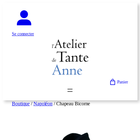
Aller
au
contenu
Se connecter
Panier
Boutique
/
Napoléon
/ Chapeau Bicorne