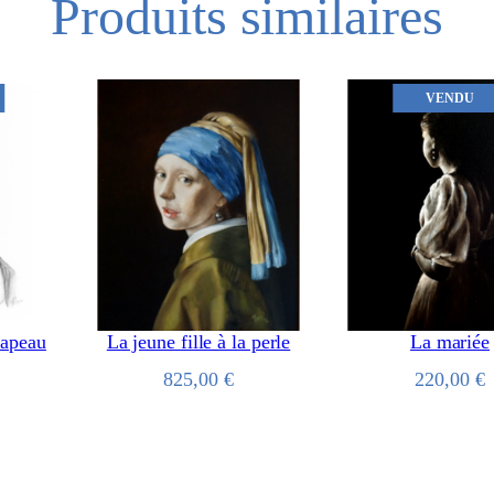
Produits similaires
VENDU
hapeau
La jeune fille à la perle
La mariée
825,00
€
220,00
€