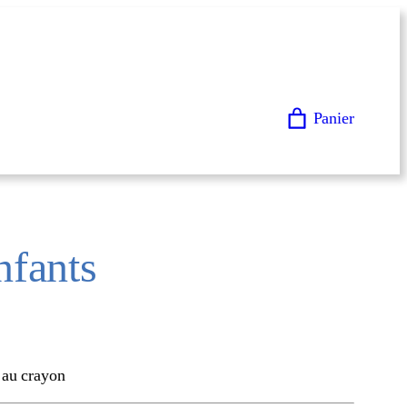
Panier
nfants
 au crayon