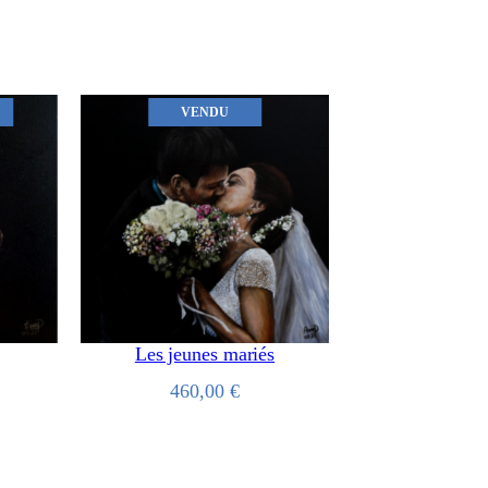
VENDU
Les jeunes mariés
460,00
€