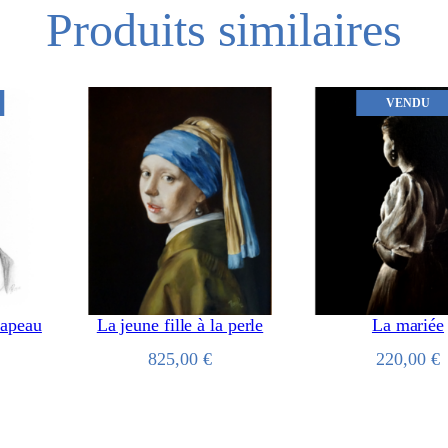
Produits similaires
VENDU
hapeau
La jeune fille à la perle
La mariée
825,00
€
220,00
€