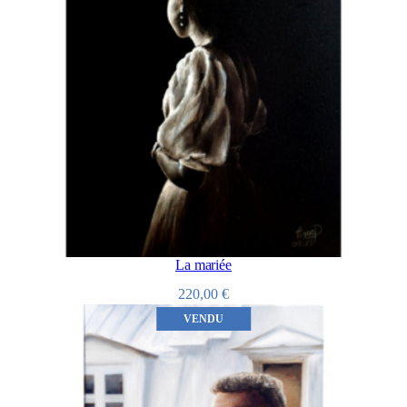
La mariée
220,00
€
VENDU