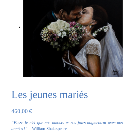
Les jeunes mariés
460,00
€
“Fasse le ciel que nos amours et nos joies augmentent avec nos
années !”
– William Shakespeare