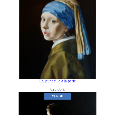
La jeune fille à la perle
825,00
€
VENDU