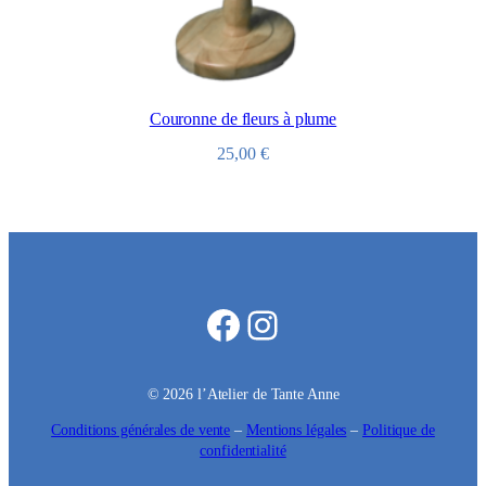
e
u
r
s
Couronne de fleurs à plume
25,00
€
Facebook
Instagram
© 2026 l’Atelier de Tante Anne
Conditions générales de vente
–
Mentions légales
–
Politique de
confidentialité