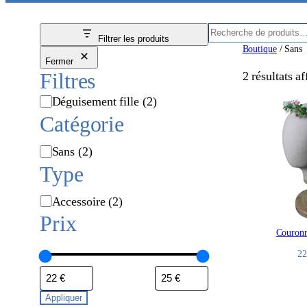
R
Filtrer les produits
e
Boutique
/ Sans
Fermer
c
Filtres
2 résultats af
h
e
M
Déguisement fille
(2)
r
a
Catégorie
c
r
h
q
C
Sans
(2)
e
u
a
Type
e
t
é
É
Accessoire
(2)
g
t
Prix
o
i
Couronn
r
q
2
i
u
e
e
t
Appliquer