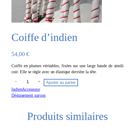
Coiffe d’indien
54,00
€
Coiffe en plumes véritables, fixées sur une large bande de simili
cuir. Elle se règle avec un élastique derrière la tête.
q
−
+
Ajouter au panier
u
Indien
Accessoire
a
Déguisement garçon
n
t
i
Produits similaires
t
é
d