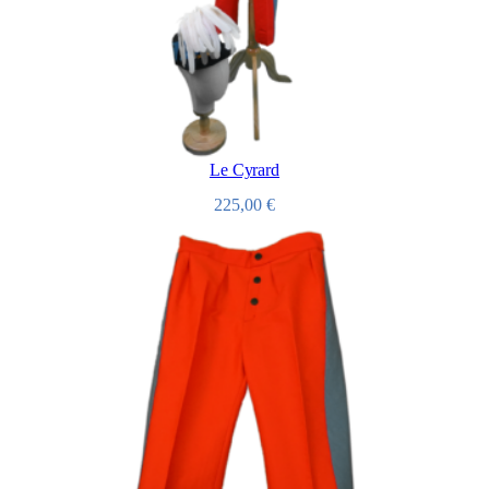
Le Cyrard
225,00
€