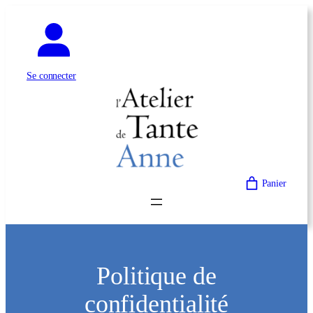
Aller
au
contenu
Se connecter
Panier
Politique de
confidentialité