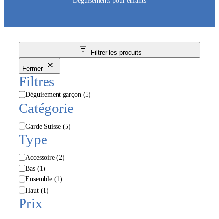
Déguisements pour enfants
Filtrer les produits
Fermer
Filtres
M
Déguisement garçon
(5)
a
Catégorie
r
q
C
Garde Suisse
(5)
u
a
Type
e
t
é
É
Accessoire
(2)
g
t
Bas
(1)
o
i
Ensemble
(1)
r
q
Haut
(1)
i
u
Prix
e
e
t